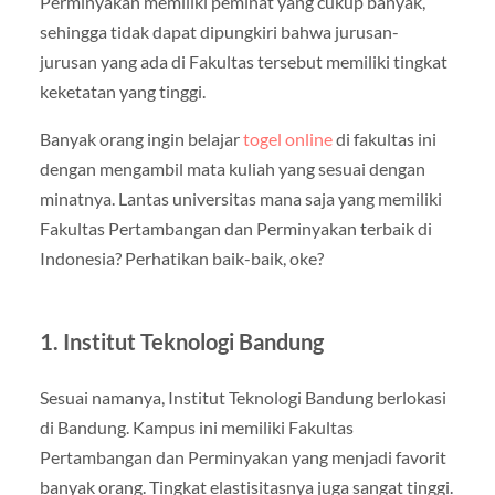
Perminyakan memiliki peminat yang cukup banyak,
sehingga tidak dapat dipungkiri bahwa jurusan-
jurusan yang ada di Fakultas tersebut memiliki tingkat
keketatan yang tinggi.
Banyak orang ingin belajar
togel online
di fakultas ini
dengan mengambil mata kuliah yang sesuai dengan
minatnya. Lantas universitas mana saja yang memiliki
Fakultas Pertambangan dan Perminyakan terbaik di
Indonesia? Perhatikan baik-baik, oke?
1. Institut Teknologi Bandung
Sesuai namanya, Institut Teknologi Bandung berlokasi
di Bandung. Kampus ini memiliki Fakultas
Pertambangan dan Perminyakan yang menjadi favorit
banyak orang. Tingkat elastisitasnya juga sangat tinggi.