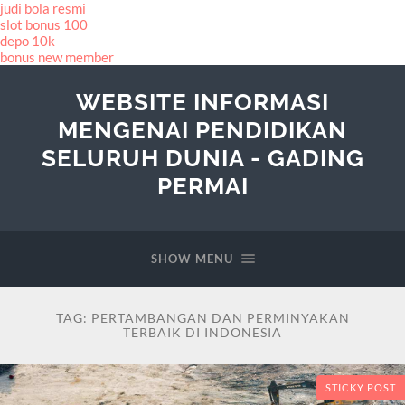
judi bola resmi
slot bonus 100
depo 10k
bonus new member
WEBSITE INFORMASI
MENGENAI PENDIDIKAN
SELURUH DUNIA - GADING
PERMAI
SHOW MENU
TAG:
PERTAMBANGAN DAN PERMINYAKAN
TERBAIK DI INDONESIA
STICKY POST