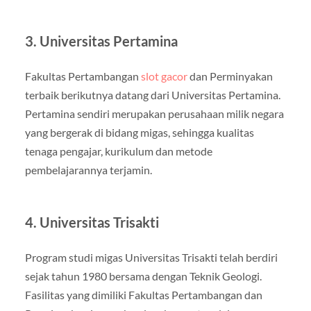
3. Universitas Pertamina
Fakultas Pertambangan
slot gacor
dan Perminyakan
terbaik berikutnya datang dari Universitas Pertamina.
Pertamina sendiri merupakan perusahaan milik negara
yang bergerak di bidang migas, sehingga kualitas
tenaga pengajar, kurikulum dan metode
pembelajarannya terjamin.
4. Universitas Trisakti
Program studi migas Universitas Trisakti telah berdiri
sejak tahun 1980 bersama dengan Teknik Geologi.
Fasilitas yang dimiliki Fakultas Pertambangan dan