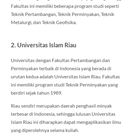
Fakultas ini memiliki beberapa program studi seperti
Teknik Pertambangan, Teknik Perminyakan, Teknik
Metalurgi, dan Teknik Geofisika.
2. Universitas Islam Riau
Universitas dengan Fakultas Pertambangan dan
Perminyakan terbaik di Indonesia yang berada di
urutan kedua adalah Universitas Islam Riau. Fakultas
ini memiliki program studi Teknik Perminyakan yang
berdiri sejak tahun 1989.
Riau sendiri merupakan daerah penghasil minyak
terbesar di Indonesia, sehingga lulusan Universitas
Islam Riau ini diharapkan dapat mengaplikasikan ilmu
yang diperolehnya selama kuliah.