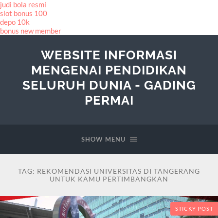
judi bola resmi
slot bonus 100
depo 10k
bonus new member
WEBSITE INFORMASI
MENGENAI PENDIDIKAN
SELURUH DUNIA - GADING
PERMAI
SHOW MENU
TAG:
REKOMENDASI UNIVERSITAS DI TANGERANG
UNTUK KAMU PERTIMBANGKAN
STICKY POST