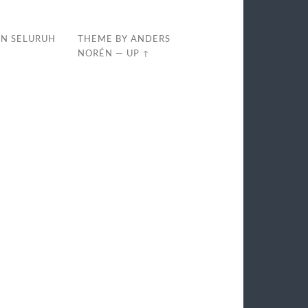
AN SELURUH
THEME BY
ANDERS
NORÉN
—
UP ↑