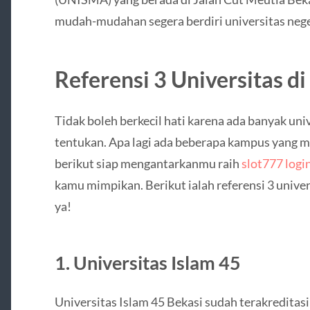
mudah-mudahan segera berdiri universitas neger
Referensi 3 Universitas d
Tidak boleh berkecil hati karena ada banyak uni
tentukan. Apa lagi ada beberapa kampus yang 
berikut siap mengantarkanmu raih
slot777 logi
kamu mimpikan. Berikut ialah referensi 3 univer
ya!
1. Universitas Islam 45
Universitas Islam 45 Bekasi sudah terakreditasi 