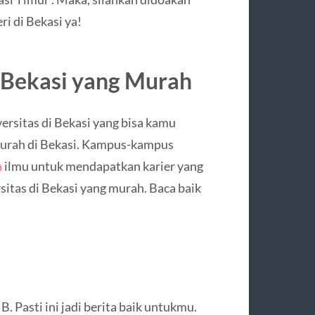
i di Bekasi ya!
i Bekasi yang Murah
versitas di Bekasi yang bisa kamu
murah di Bekasi. Kampus-kampus
n
ilmu untuk mendapatkan karier yang
sitas di Bekasi yang murah. Baca baik
B. Pasti ini jadi berita baik untukmu.