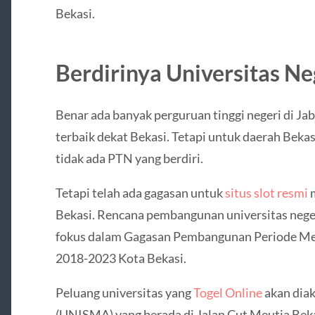
Bekasi.
Berdirinya Universitas Ne
Benar ada banyak perguruan tinggi negeri di Ja
terbaik dekat Bekasi. Tetapi untuk daerah Bekas
tidak ada PTN yang berdiri.
Tetapi telah ada gagasan untuk
situs slot resmi
m
Bekasi. Rencana pembangunan universitas neger
fokus dalam Gagasan Pembangunan Periode M
2018-2023 Kota Bekasi.
Peluang universitas yang
Togel Online
akan diak
(UNISMA) yang berada di Jalan Cut Meutia Beka