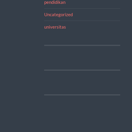
pendidikan
Uncategorized
universitas