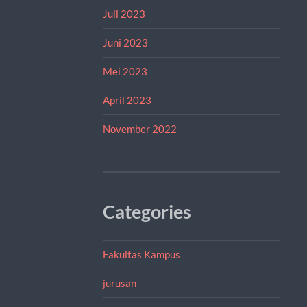
Juli 2023
Juni 2023
Mei 2023
April 2023
November 2022
Categories
Fakultas Kampus
jurusan