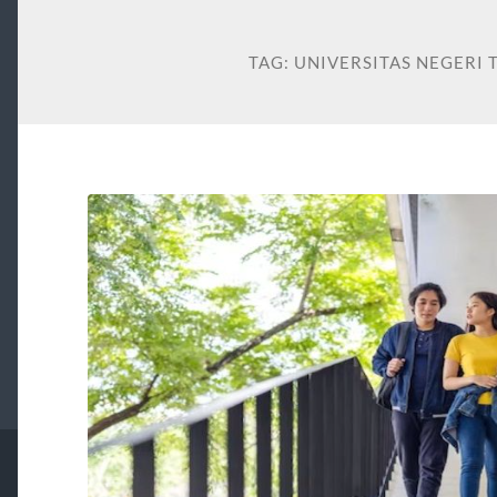
TAG:
UNIVERSITAS NEGERI T