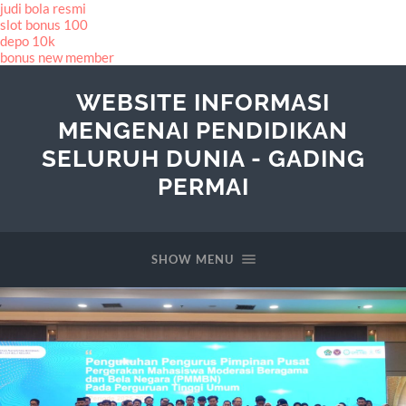
judi bola resmi
slot bonus 100
depo 10k
bonus new member
WEBSITE INFORMASI
MENGENAI PENDIDIKAN
SELURUH DUNIA - GADING
PERMAI
SHOW MENU