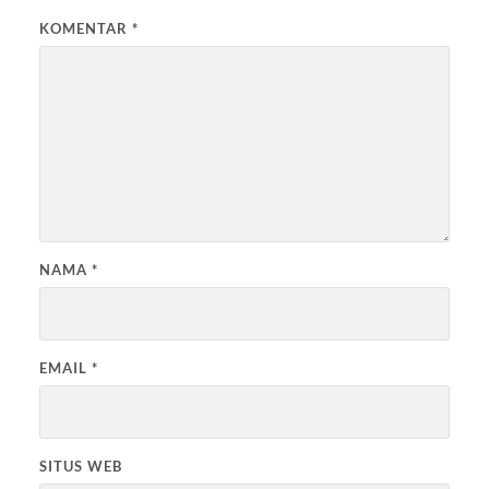
KOMENTAR
*
NAMA
*
EMAIL
*
SITUS WEB