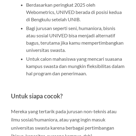
Berdasarkan peringkat 2025 oleh
Webometrics, UNIVED berada di posisi kedua
di Bengkulu setelah UNIB.
Bagi jurusan seperti seni, humaniora, bisnis
atau sosial UNIVED bisa menjadi alternatif
bagus, terutama jika kamu mempertimbangkan
universitas swasta.
Untuk calon mahasiswa yang mencari suasana
kampus swasta dan mungkin fleksibilitas dalam
hal program dan penerimaan.
Untuk siapa cocok?
Mereka yang tertarik pada jurusan non-teknis atau
ilmu sosial/humaniora, atau yang ingin masuk
universitas swasta karena berbagai pertimbangan
(biaya, kapasitas, suasana kampus, dsb).